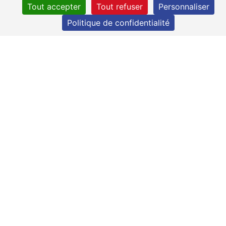
Tout accepter
Tout refuser
Personnaliser
16 avril
23 avril
Politique de confidentialité
2026
2026
Début
avril 2026
Caractéristiques