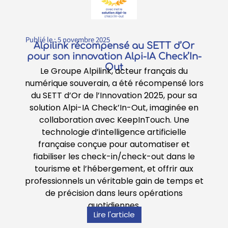
Publié le :
5 novembre 2025
Alpilink récompensé au SETT d’Or
pour son innovation Alpi-IA Check’In-
Out
Le Groupe Alpilink, acteur français du
numérique souverain, a été récompensé lors
du SETT d’Or de l’Innovation 2025, pour sa
solution Alpi-IA Check’In-Out, imaginée en
collaboration avec KeepInTouch. Une
technologie d’intelligence artificielle
française conçue pour automatiser et
fiabiliser les check-in/check-out dans le
tourisme et l’hébergement, et offrir aux
professionnels un véritable gain de temps et
de précision dans leurs opérations
quotidiennes.
Lire l'article