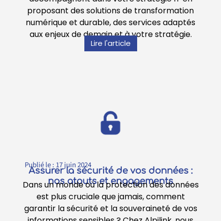
proposant des solutions de transformation
numérique et durable, des services adaptés
aux enjeux de demain et à votre stratégie.
Lire l'article
Publié le :
17 juin 2024
Assurer la sécurité de vos données :
nos atouts et engagements
Dans un monde où la protection des données
est plus cruciale que jamais, comment
garantir la sécurité et la souveraineté de vos
informations sensibles ? Chez Alpilink, nous