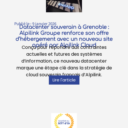
Publié le :
9 janvier 2026
Datacenter souverain à Grenoble :
Alpilink Groupe renforce son offre
d’hébergement avec un nouveau site
opéré par Alpilink Cloud
Conçu pour répondre aux contraintes
actuelles et futures des systèmes
d’information, ce nouveau datacenter
marque une étape clé dans la stratégie de
cloud souverain français d’Alpilink.
Lire l'article