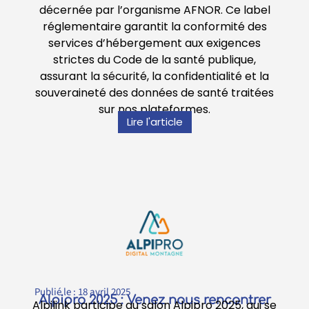
décernée par l’organisme AFNOR. Ce label
réglementaire garantit la conformité des
services d’hébergement aux exigences
strictes du Code de la santé publique,
assurant la sécurité, la confidentialité et la
souveraineté des données de santé traitées
sur nos plateformes.
Lire l'article
Publié le :
18 avril 2025
Alpipro 2025 : Venez nous rencontrer
Alpilink participe au salon Alpipro 2025, qui se