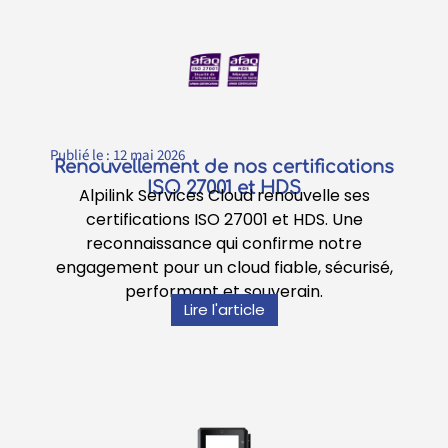
Publié le :
12 mai 2026
Renouvellement de nos certifications
ISO 27001 et HDS
Alpilink Services Cloud renouvelle ses
certifications ISO 27001 et HDS. Une
reconnaissance qui confirme notre
engagement pour un cloud fiable, sécurisé,
performant et souverain.
Lire l'article