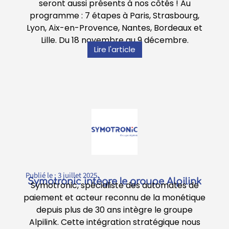
seront aussi présents à nos côtés ! Au
programme : 7 étapes à Paris, Strasbourg,
Lyon, Aix-en-Provence, Nantes, Bordeaux et
Lille. Du 18 novembre au 9 décembre.
Lire l'article
Publié le :
3 juillet 2025
Symotronic intègre le groupe Alpilink
Symotronic, spécialiste des automates de
paiement et acteur reconnu de la monétique
depuis plus de 30 ans intègre le groupe
Alpilink. Cette intégration stratégique nous