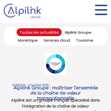
Panneau de gestion des cookies
Toutes les actualités
Alpilink Groupe
Monétique
Services cloud
Tourisme
Publié le :
13 juillet 2026
Alpilink Groupe : maîtriser l’ensemble
de la chaîne de valeur
transactionnelle
Alpilink est un groupe français spécialisé dans
l’intégration de la chaîne de valeur