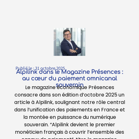
Publié le :
31 octobre 2025
Alpilink dans le Magazine Présences :
au cœur du paiement omnicanal
souverain
Le magazine économique Présences
consacre dans son édition d’octobre 2025 un
article à Alpilink, soulignant notre rôle central
dans l’unification des paiements en France et
la montée en puissance du numérique
souverain. “Alpilink devient le premier
monéticien français à couvrir l’ensemble des