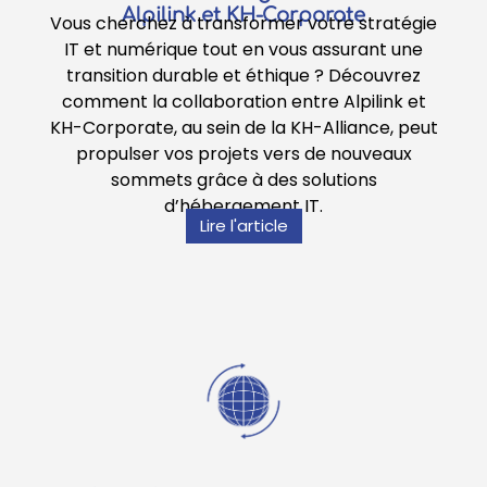
Alpilink et KH-Corporate
Vous cherchez à transformer votre stratégie
IT et numérique tout en vous assurant une
transition durable et éthique ? Découvrez
comment la collaboration entre Alpilink et
KH-Corporate, au sein de la KH-Alliance, peut
propulser vos projets vers de nouveaux
sommets grâce à des solutions
d’hébergement IT.
Lire l'article