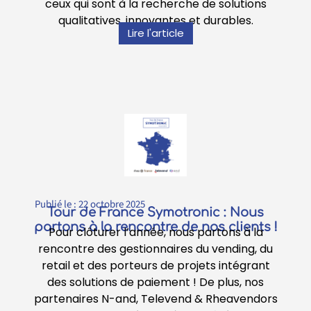
ceux qui sont à la recherche de solutions
qualitatives, innovantes et durables.
Lire l'article
Publié le :
22 octobre 2025
Tour de France Symotronic : Nous
partons à la rencontre de nos clients !
Pour clôturer l’année, nous partons à la
rencontre des gestionnaires du vending, du
retail et des porteurs de projets intégrant
des solutions de paiement ! De plus, nos
partenaires N-and, Televend & Rheavendors