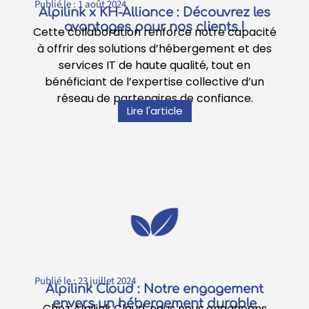
Publié le :
1 août 2024
Alpilink x KH-Alliance : Découvrez les
avantages pour nos clients !
Cette collaboration renforce notre capacité
à offrir des solutions d’hébergement et des
services IT de haute qualité, tout en
bénéficiant de l’expertise collective d’un
réseau de partenaires de confiance.
Lire l'article
Publié le :
23 juillet 2024
Alpilink Cloud : Notre engagement
envers un hébergement durable
Chez Alpilink Cloud, nous nous engageons