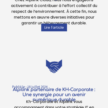
activement à contribuer à l’effort collectif du
respect de l’environnement. À cette fin, nous
mettons en œuvre diverses initiatives pour
garantir un hébergement durable.
Lire l'article
Publié le :
18 juillet 2024
Alpilink partenaire de KH-Corporate :
Une synergie pour un avenir
numérique durable
Kh-Corporate et Alpilink vous
accompagnent dans votre stratégie IT en