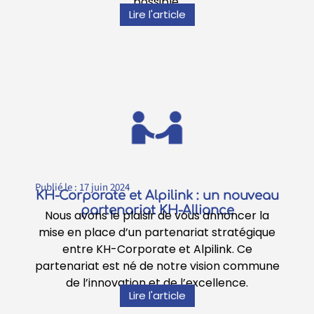
possible.
Lire l'article
Publié le :
17 juin 2024
KH-Corporate et Alpilink : un nouveau
partenariat KH-Alliance
Nous avons le plaisir de vous annoncer la
mise en place d’un partenariat stratégique
entre KH-Corporate et Alpilink. Ce
partenariat est né de notre vision commune
de l’innovation et de l’excellence.
Lire l'article