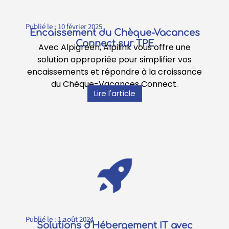
Publié le :
10 février 2025
Encaissement du Chèque-Vacances
Connect sur TPE
Avec Alpigreen, Alpilink vous offre une
solution appropriée pour simplifier vos
encaissements et répondre à la croissance
du Chèque-Vacances Connect.
Lire l'article
Publié le :
1 août 2024
Solutions d’Hébergement IT avec