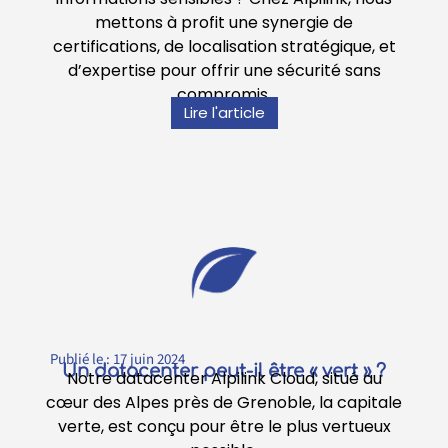
mettons à profit une synergie de
certifications, de localisation stratégique, et
d’expertise pour offrir une sécurité sans
compromis.
Lire l'article
Publié le :
17 juin 2024
Un datacenter peut-il être « vert » ?
Notre datacenter Alpilink Cloud, situé au
cœur des Alpes près de Grenoble, la capitale
verte, est conçu pour être le plus vertueux