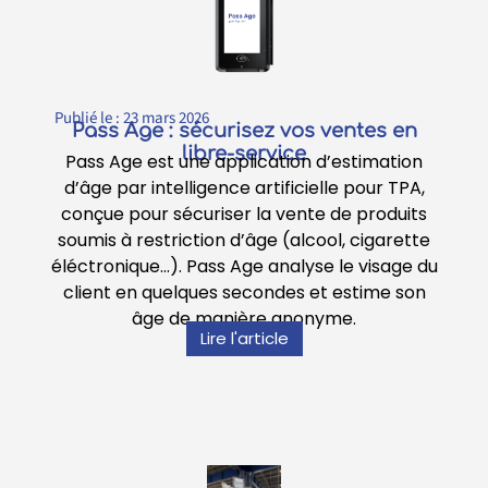
Publié le :
23 mars 2026
Pass Age : sécurisez vos ventes en
libre-service
Pass Age est une application d’estimation
d’âge par intelligence artificielle pour TPA,
conçue pour sécuriser la vente de produits
soumis à restriction d’âge (alcool, cigarette
éléctronique…). Pass Age analyse le visage du
client en quelques secondes et estime son
âge de manière anonyme.
Lire l'article