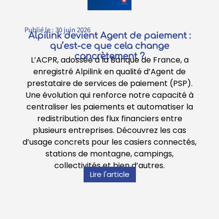
Publié le :
30 juin 2026
Alpilink devient Agent de paiement :
qu’est-ce que cela change
concrètement ?
L’ACPR, adossée à la Banque de France, a
enregistré Alpilink en qualité d’Agent de
prestataire de services de paiement (PSP).
Une évolution qui renforce notre capacité à
centraliser les paiements et automatiser la
redistribution des flux financiers entre
plusieurs entreprises. Découvrez les cas
d’usage concrets pour les casiers connectés,
stations de montagne, campings,
collectivités et bien d’autres.
Lire l'article