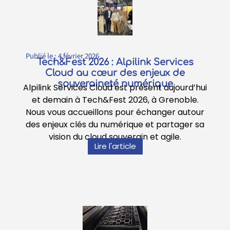
Publié le :
4 février 2026
Tech&Fest 2026 : Alpilink Services
Cloud au cœur des enjeux de
souveraineté numérique
Alpilink Services Cloud est présent aujourd’hui
et demain à Tech&Fest 2026, à Grenoble.
Nous vous accueillons pour échanger autour
des enjeux clés du numérique et partager sa
vision du cloud souverain et agile.
Lire l'article