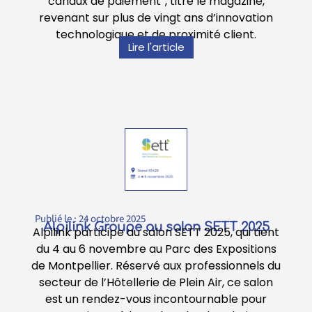
canaux de paiement”, titre le magazine,
revenant sur plus de vingt ans d’innovation
technologique et de proximité client.
Lire l'article
Publié le :
24 octobre 2025
Alpilink Groupe au salon SETT 2025
Alpilink participe au salon SETT 2025, qui tient
du 4 au 6 novembre au Parc des Expositions
de Montpellier. Réservé aux professionnels du
secteur de l’Hôtellerie de Plein Air, ce salon
est un rendez-vous incontournable pour