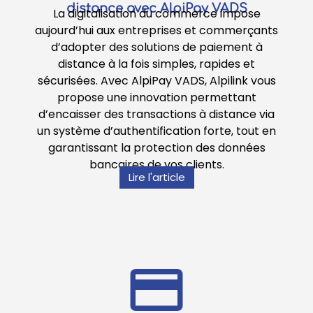
distance avec AlpiPay VADS
La digitalisation du commerce impose
aujourd’hui aux entreprises et commerçants
d’adopter des solutions de paiement à
distance à la fois simples, rapides et
sécurisées. Avec AlpiPay VADS, Alpilink vous
propose une innovation permettant
d’encaisser des transactions à distance via
un système d’authentification forte, tout en
garantissant la protection des données
bancaires de vos clients.
Lire l'article