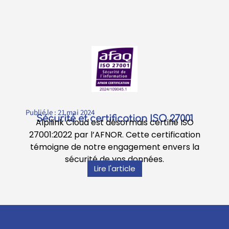
Publié le :
21 mai 2024
Sécurité et certification ISO 27001
Alpilink Cloud est désormais certifié ISO
27001:2022 par l’AFNOR. Cette certification
témoigne de notre engagement envers la
sécurité de vos données.
Lire l'article